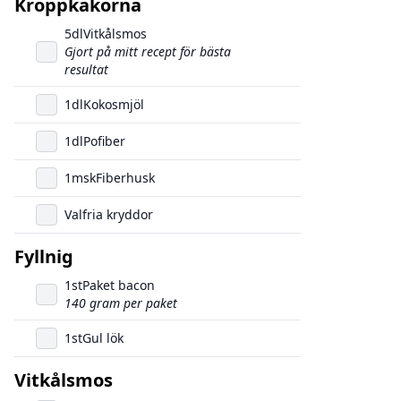
Kroppkakorna
5
dl
Vitkålsmos
Gjort på mitt recept för bästa
resultat
1
dl
Kokosmjöl
1
dl
Pofiber
1
msk
Fiberhusk
Valfria kryddor
Fyllnig
1
st
Paket bacon
140 gram per paket
1
st
Gul lök
Vitkålsmos