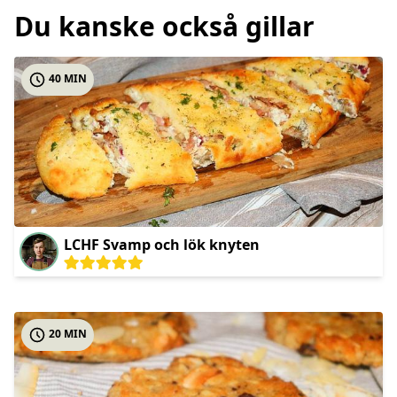
Du kanske också gillar
40 MIN
LCHF Svamp och lök knyten
20 MIN