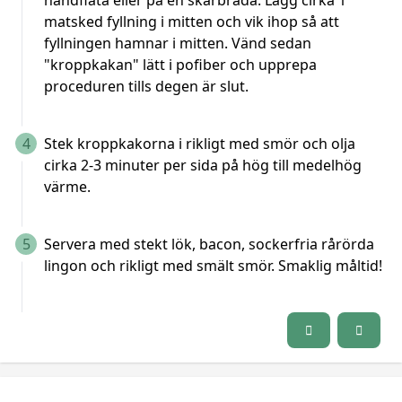
handflata eller på en skärbräda. Lägg cirka 1
matsked fyllning i mitten och vik ihop så att
fyllningen hamnar i mitten. Vänd sedan
"kroppkakan" lätt i pofiber och upprepa
proceduren tills degen är slut.
4
Stek kroppkakorna i rikligt med smör och olja
cirka 2-3 minuter per sida på hög till medelhög
värme.
5
Servera med stekt lök, bacon, sockerfria rårörda
lingon och rikligt med smält smör. Smaklig måltid!