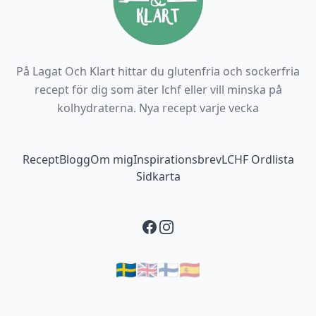
På Lagat Och Klart hittar du glutenfria och sockerfria
recept för dig som äter lchf eller vill minska på
kolhydraterna. Nya recept varje vecka
Footer navigation
Recept
Blogg
Om mig
Inspirationsbrev
LCHF Ordlista
Sidkarta
Facebook
Instagram
🇸🇪
🇬🇧
🇫🇮
🇪🇸