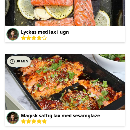
Lyckas med lax i ugn
30 MIN
Magisk saftig lax med sesamglaze