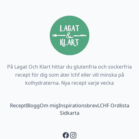
På Lagat Och Klart hittar du glutenfria och sockerfria
recept för dig som äter lchf eller vill minska på
kolhydraterna. Nya recept varje vecka
Footer navigation
Recept
Blogg
Om mig
Inspirationsbrev
LCHF Ordlista
Sidkarta
Facebook
Instagram