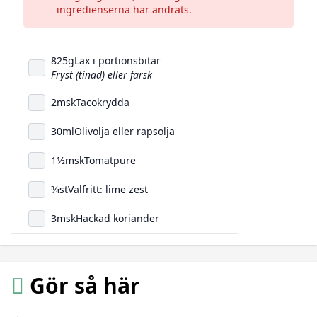
ingredienserna har ändrats.
825
g
Lax i portionsbitar
Fryst (tinad) eller färsk
2
msk
Tacokrydda
30
ml
Olivolja eller rapsolja
1
1/2
msk
Tomatpure
3/4
st
Valfritt: lime zest
3
msk
Hackad koriander
Gör så här