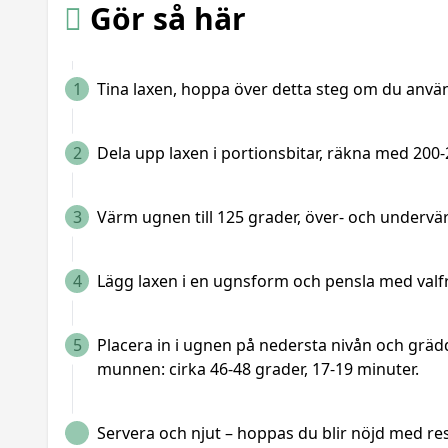
Gör så här
1
Tina laxen, hoppa över detta steg om du använ
2
Dela upp laxen i portionsbitar, räkna med 200
3
Värm ugnen till 125 grader, över- och undervä
4
Lägg laxen i en ugnsform och pensla med valfri
5
Placera in i ugnen på nedersta nivån och gräd
munnen: cirka 46-48 grader, 17-19 minuter.
Servera och njut – hoppas du blir nöjd med res