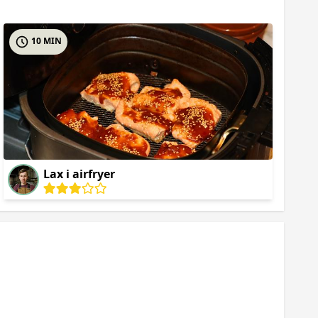
10 MIN
Lax i airfryer