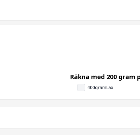
Räkna med 200 gram p
400
gram
Lax