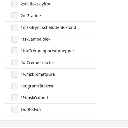
2
st
Vitlöksklyftor
2
dl
Grädde
1
msk
Brynt schalottenlökfond
1
tsk
Sambalolek
1
tsk
Grönpeppar/vitppeppar
2
dl
Creme fraiche
1
1/2
msk
Tomatpure
100
gram
Färskost
1
1/2
msk
Oxfond
1/2
dl
Rödvin