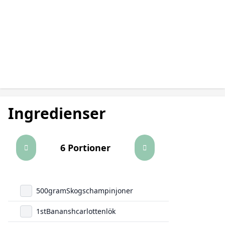
Ingredienser
6 Portioner
500
gram
Skogschampinjoner
1
st
Bananshcarlottenlök