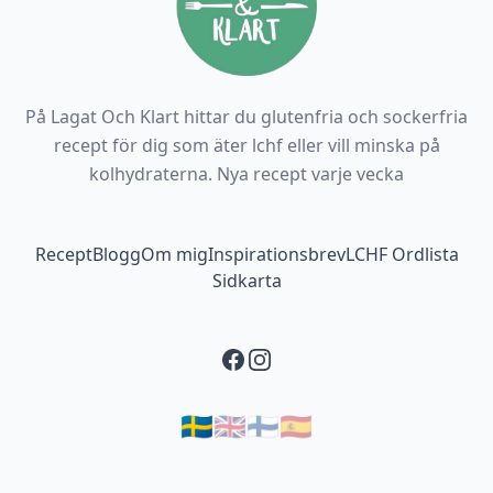
På Lagat Och Klart hittar du glutenfria och sockerfria
recept för dig som äter lchf eller vill minska på
kolhydraterna. Nya recept varje vecka
Footer navigation
Recept
Blogg
Om mig
Inspirationsbrev
LCHF Ordlista
Sidkarta
Facebook
Instagram
🇸🇪
🇬🇧
🇫🇮
🇪🇸