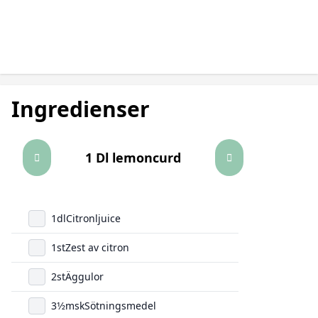
Ingredienser
1 Dl lemoncurd
1
dl
Citronljuice
1
st
Zest av citron
2
st
Äggulor
3
1/2
msk
Sötningsmedel