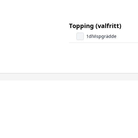
Topping (valfritt)
1
dl
Vispgrädde