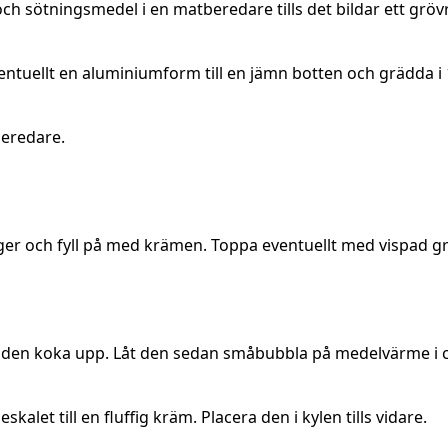
h sötningsmedel i en matberedare tills det bildar ett gröv
ventuellt en aluminiumform till en jämn botten och grädda i 
beredare.
ager och fyll på med krämen. Toppa eventuellt med vispad g
 låt den koka upp. Låt den sedan småbubbla på medelvärme i c
let till en fluffig kräm. Placera den i kylen tills vidare.