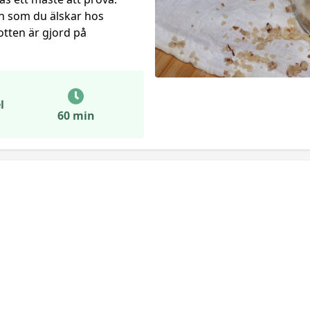
en som du älskar hos
otten är gjord på
l
60 min