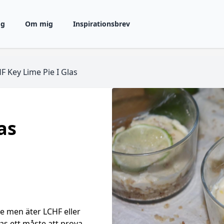
gg
Om mig
Inspirationsbrev
F Key Lime Pie I Glas
as
e men äter LCHF eller
las ett måste att prova.