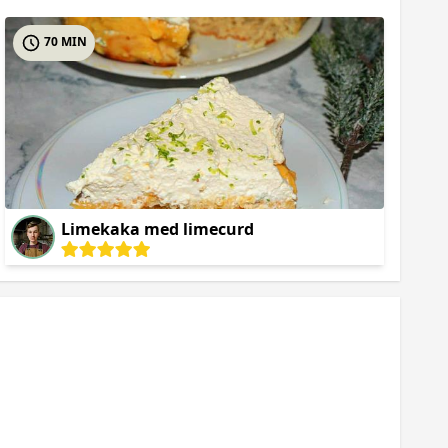
70 MIN
Limekaka med limecurd