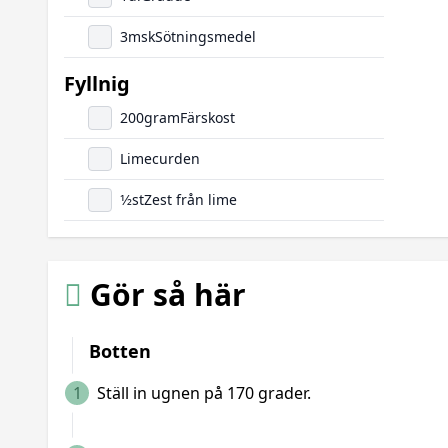
3
msk
Sötningsmedel
Fyllnig
200
gram
Färskost
Limecurden
1/2
st
Zest från lime
Gör så här
Botten
1
Ställ in ugnen på 170 grader.