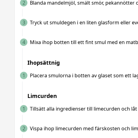
2
Blanda mandelmjöl, smält smör, pekannötter oc
3
Tryck ut smuldegen i en liten glasform eller e
4
Mixa ihop botten till ett fint smul med en mat
Ihopsättnig
1
Placera smulorna i botten av glaset som ett l
Limcurden
1
Tillsätt alla ingredienser till limecurden och
2
Vispa ihop limecurden med färskosten och limeska