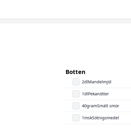
Botten
2
dl
Mandelmjöl
1
dl
Pekanötter
40
gram
Smält smör
1
msk
Sötnigsmedel