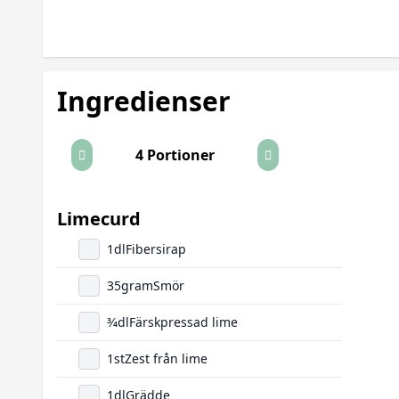
Ingredienser
4 Portioner
Limecurd
1
dl
Fibersirap
35
gram
Smör
3/4
dl
Färskpressad lime
1
st
Zest från lime
1
dl
Grädde