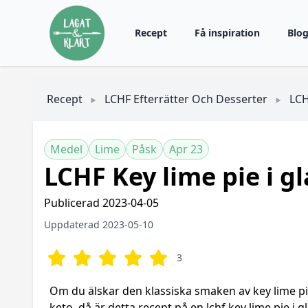
Recept
Få inspiration
Blo
Recept
LCHF Efterrätter Och Desserter
LCH
Medel
Lime
Påsk
Apr 23
LCHF Key lime pie i gl
Publicerad 2023-04-05
Uppdaterad 2023-05-10
3
Om du älskar den klassiska smaken av key lime pi
keto, då är detta recept på en lchf key lime pie i g