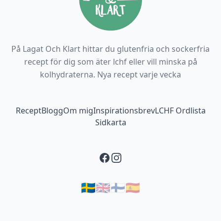
På Lagat Och Klart hittar du glutenfria och sockerfria
recept för dig som äter lchf eller vill minska på
kolhydraterna. Nya recept varje vecka
Footer navigation
Recept
Blogg
Om mig
Inspirationsbrev
LCHF Ordlista
Sidkarta
Facebook
Instagram
🇸🇪
🇬🇧
🇫🇮
🇪🇸