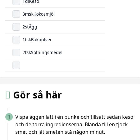
1
dl
Keso
3
msk
Kokosmjöl
2
st
Ägg
1
tsk
Bakpulver
2
tsk
Sötningsmedel
Gör så här
1
Vispa äggen lätt i en bunke och tillsätt sedan keso
och de torra ingredienserna. Blanda till en tjock
smet och låt smeten stå någon minut.