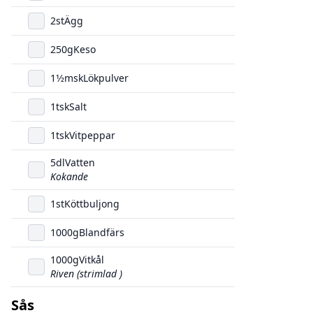
2
st
Ägg
250
g
Keso
1
1/2
msk
Lökpulver
1
tsk
Salt
1
tsk
Vitpeppar
5
dl
Vatten
Kokande
1
st
Köttbuljong
1000
g
Blandfärs
1000
g
Vitkål
Riven (strimlad )
Sås