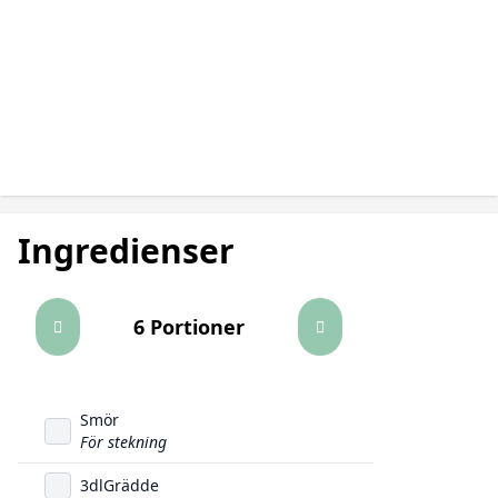
Ingredienser
6 Portioner
Smör
För stekning
3
dl
Grädde