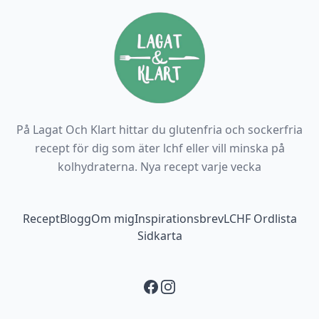
På Lagat Och Klart hittar du glutenfria och sockerfria
recept för dig som äter lchf eller vill minska på
kolhydraterna. Nya recept varje vecka
Footer navigation
Recept
Blogg
Om mig
Inspirationsbrev
LCHF Ordlista
Sidkarta
Facebook
Instagram