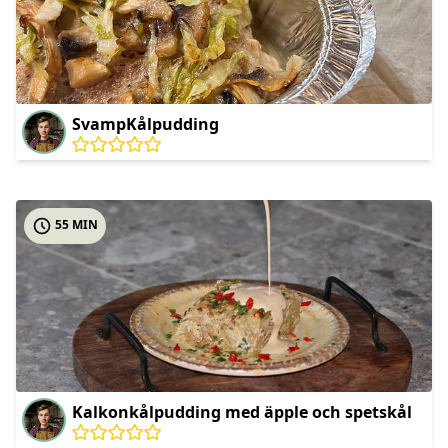
SvampKålpudding
55 MIN
Kalkonkålpudding med äpple och spetskål