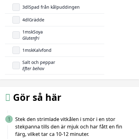
3
dl
Spad från kålpuddingen
4
dl
Grädde
1
msk
Soya
Glutenfri
1
msk
Kalvfond
Salt och peppar
Efter behov
Gör så här
1
Stek den strimlade vitkålen i smör i en stor
stekpanna tills den är mjuk och har fått en fin
färg, vilket tar ca 10-12 minuter.