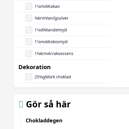
1
1/4
msk
Kakao
3/4
krm
Vaniljpulver
1
1/4
dl
Mandelmjöl
1
1/4
msk
Kokosmjöl
1
3/4
krm
Arraksessens
Dekoration
25
3/4
g
Mörk choklad
Gör så här
Chokladdegen