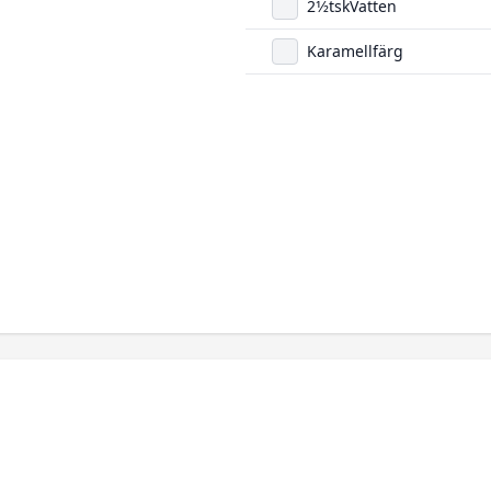
2
1/2
tsk
Vatten
Karamellfärg