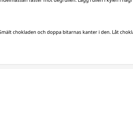
 mandelmassan fäster mot degrullen. Lägg rullen i kylen i någr
 Smält chokladen och doppa bitarnas kanter i den. Låt chokl