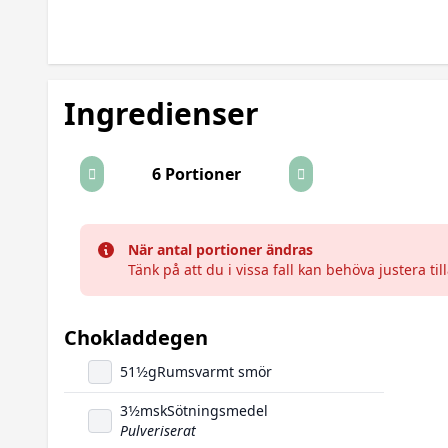
Ingredienser
6 Portioner
När antal portioner ändras
Tänk på att du i vissa fall kan behöva justera 
Chokladdegen
51
1/2
g
Rumsvarmt smör
3
1/2
msk
Sötningsmedel
Pulveriserat