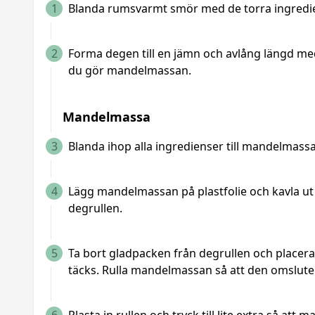
1
Blanda rumsvarmt smör med de torra ingredien
2
Forma degen till en jämn och avlång längd med
du gör mandelmassan.
Mandelmassa
3
Blanda ihop alla ingredienser till mandelmassan 
4
Lägg mandelmassan på plastfolie och kavla ut 
degrullen.
5
Ta bort gladpacken från degrullen och placer
täcks. Rulla mandelmassan så att den omsluter