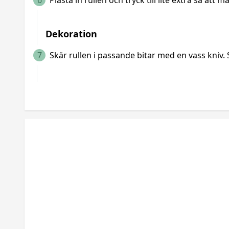
6
Plasta in rullen och tryck till lite extra så att
Dekoration
7
Skär rullen i passande bitar med en vass kniv.