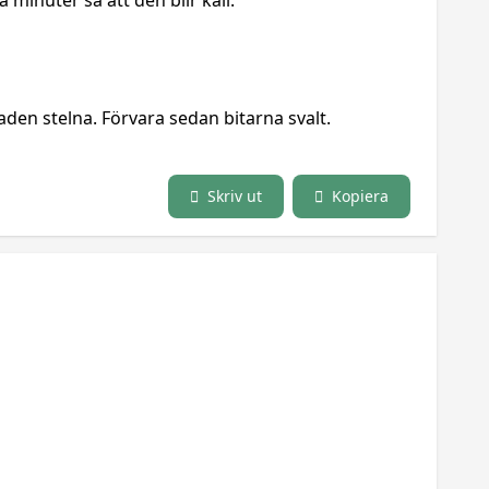
a minuter så att den blir kall.
aden stelna. Förvara sedan bitarna svalt.
Skriv ut
Kopiera