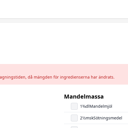
tillagningstiden, då mängden för ingredienserna har ändrats.
Mandelmassa
1
3/4
dl
Mandelmjöl
2
1/2
msk
Sötningsmedel