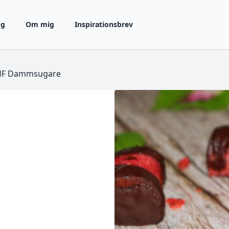
gg
Om mig
Inspirationsbrev
HF Dammsugare