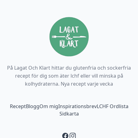
På Lagat Och Klart hittar du glutenfria och sockerfria
recept för dig som äter lchf eller vill minska på
kolhydraterna. Nya recept varje vecka
Footer navigation
Recept
Blogg
Om mig
Inspirationsbrev
LCHF Ordlista
Sidkarta
Facebook
Instagram