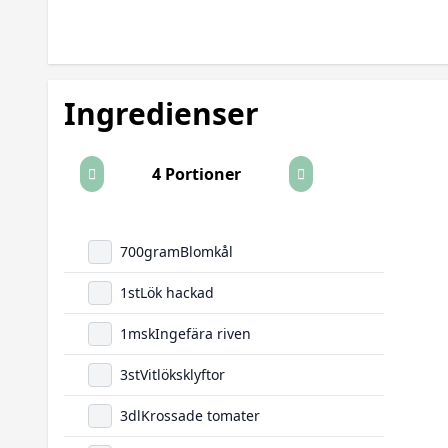
Ingredienser
4 Portioner
700
gram
Blomkål
1
st
Lök hackad
1
msk
Ingefära riven
3
st
Vitlöksklyftor
3
dl
Krossade tomater