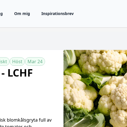
gg
Om mig
Inspirationsbrev
iskt
Höst
Mar 24
 - LCHF
sk blomkålsgryta full av
ade tomater och