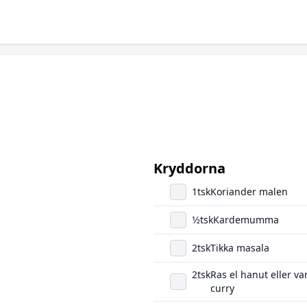
Kryddorna
1
tsk
Koriander malen
1/2
tsk
Kardemumma
2
tsk
Tikka masala
2
tsk
Ras el hanut eller va
curry