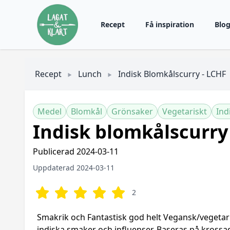
Recept
Få inspiration
Blo
Recept
Lunch
Indisk Blomkålscurry - LCHF
Medel
Blomkål
Grönsaker
Vegetariskt
Ind
Indisk blomkålscurry
Publicerad 2024-03-11
Uppdaterad 2024-03-11
2
Smakrik och Fantastisk god helt Vegansk/vegetari
indiska smaker och influenser. Baseras på kross