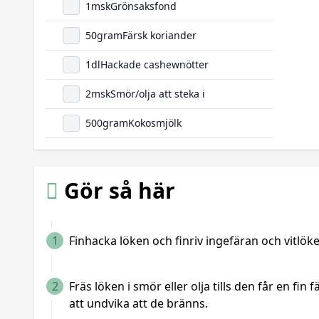
1
msk
Grönsaksfond
50
gram
Färsk koriander
1
dl
Hackade cashewnötter
2
msk
Smör/olja att steka i
500
gram
Kokosmjölk
Gör så här
1
Finhacka löken och finriv ingefäran och vitlöke
2
Fräs löken i smör eller olja tills den får en fin
att undvika att de bränns.