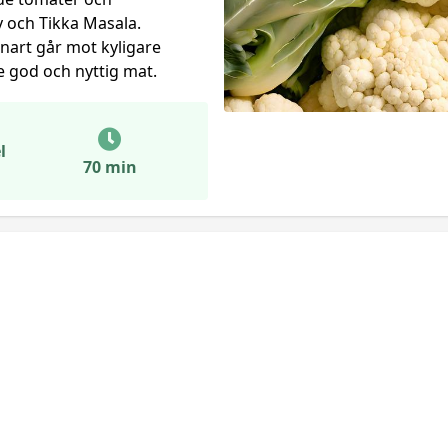
 och Tikka Masala.
snart går mot kyligare
e god och nyttig mat.
l
70 min