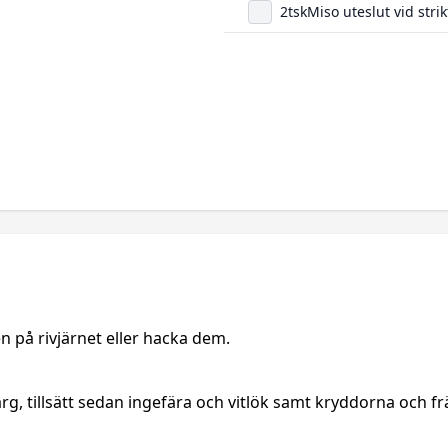
2
tsk
Miso uteslut vid strik
n på rivjärnet eller hacka dem.
 färg, tillsätt sedan ingefära och vitlök samt kryddorna och fr