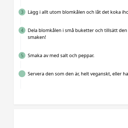
3
Lägg i allt utom blomkålen och låt det koka iho
4
Dela blomkålen i små buketter och tillsätt den i
smaken!
5
Smaka av med salt och peppar.
Servera den som den är, helt veganskt, eller h