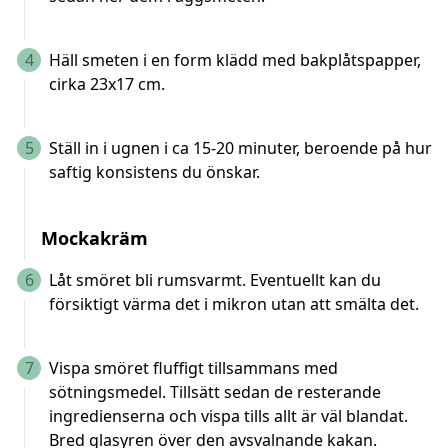
4
Häll smeten i en form klädd med bakplåtspapper,
cirka 23x17 cm.
5
Ställ in i ugnen i ca 15-20 minuter, beroende på hur
saftig konsistens du önskar.
Mockakräm
6
Låt smöret bli rumsvarmt. Eventuellt kan du
försiktigt värma det i mikron utan att smälta det.
7
Vispa smöret fluffigt tillsammans med
sötningsmedel. Tillsätt sedan de resterande
ingredienserna och vispa tills allt är väl blandat.
Bred glasyren över den avsvalnande kakan.