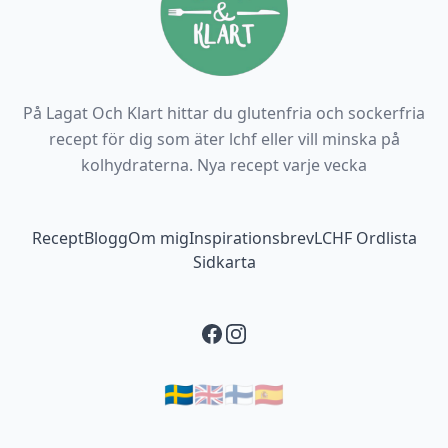
På Lagat Och Klart hittar du glutenfria och sockerfria
recept för dig som äter lchf eller vill minska på
kolhydraterna. Nya recept varje vecka
Footer navigation
Recept
Blogg
Om mig
Inspirationsbrev
LCHF Ordlista
Sidkarta
Facebook
Instagram
🇸🇪
🇬🇧
🇫🇮
🇪🇸