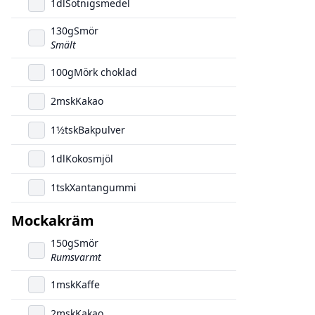
1
dl
Sötnigsmedel
130
g
Smör
Smält
100
g
Mörk choklad
2
msk
Kakao
1
1/2
tsk
Bakpulver
1
dl
Kokosmjöl
1
tsk
Xantangummi
Mockakräm
150
g
Smör
Rumsvarmt
1
msk
Kaffe
2
msk
Kakao