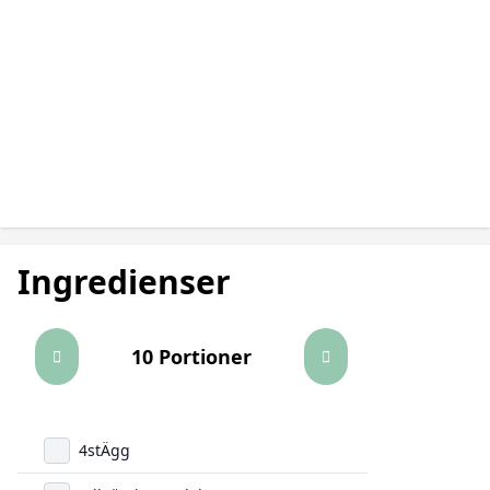
Ingredienser
10 Portioner
4
st
Ägg