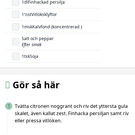
1
dl
Finhackad persilja
1
1/2
st
Vitlöksklyftor
1
msk
Kalvfond (koncentrerad )
Salt och peppar
Efter smak
1
tsk
Soja
Gör så här
1
Tvätta citronen noggrant och riv det yttersta gula
skalet, även kallat zest. Finhacka persiljan samt riv
eller pressa vitlöken.