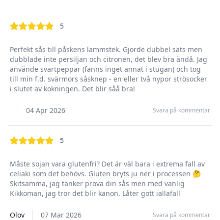
out of 5 stars
5
Perfekt sås till påskens lammstek. Gjorde dubbel sats men
dubblade inte persiljan och citronen, det blev bra ändå. Jag
använde svartpeppar (fanns inget annat i stugan) och tog
till min f.d. svärmors såsknep - en eller två nypor strösocker
i slutet av kokningen. Det blir såå bra!
04 Apr 2026
Svara på kommentar
out of 5 stars
5
Måste sojan vara glutenfri? Det är väl bara i extrema fall av
celiaki som det behövs. Gluten bryts ju ner i processen 🤔
Skitsamma, jag tänker prova din sås men med vanlig
Kikkoman, jag tror det blir kanon. Låter gott iallafall
Olov
07 Mar 2026
Svara på kommentar