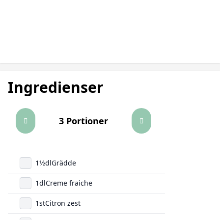
Ingredienser
3 Portioner
1
1/2
dl
Grädde
1
dl
Creme fraiche
1
st
Citron zest