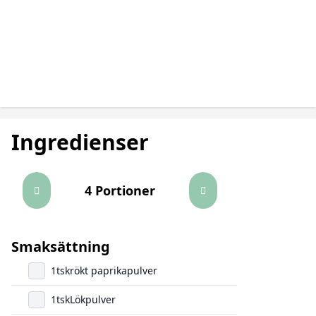
Ingredienser
4 Portioner
Smaksättning
1
tsk
rökt paprikapulver
1
tsk
Lökpulver