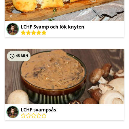
LCHF Svamp och lök knyten
45 MIN
LCHF svampsås