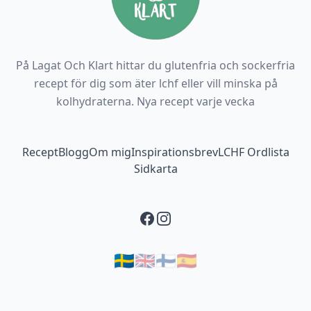
På Lagat Och Klart hittar du glutenfria och sockerfria
recept för dig som äter lchf eller vill minska på
kolhydraterna. Nya recept varje vecka
Footer navigation
Recept
Blogg
Om mig
Inspirationsbrev
LCHF Ordlista
Sidkarta
Facebook
Instagram
🇸🇪
🇬🇧
🇫🇮
🇪🇸