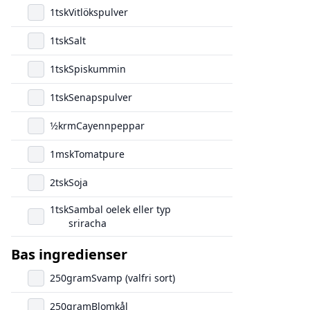
1
tsk
Vitlökspulver
1
tsk
Salt
1
tsk
Spiskummin
1
tsk
Senapspulver
1/2
krm
Cayennpeppar
1
msk
Tomatpure
2
tsk
Soja
1
tsk
Sambal oelek eller typ
sriracha
Bas ingredienser
250
gram
Svamp (valfri sort)
250
gram
Blomkål