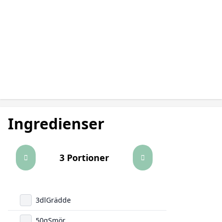
Ingredienser
3 Portioner
3
dl
Grädde
50
g
Smör