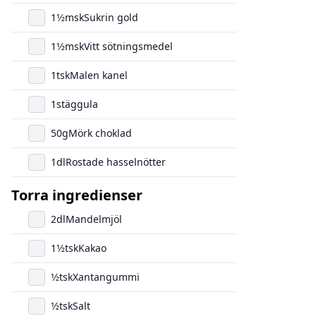
1
1/2
msk
Sukrin gold
1
1/2
msk
Vitt sötningsmedel
1
tsk
Malen kanel
1
st
äggula
50
g
Mörk choklad
1
dl
Rostade hasselnötter
Torra ingredienser
2
dl
Mandelmjöl
1
1/2
tsk
Kakao
1/2
tsk
Xantangummi
1/2
tsk
Salt