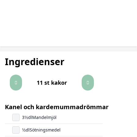
Ingredienser
11 st kakor
Kanel och kardemummadrömmar
3
1/2
dl
Mandelmjöl
1/2
dl
Sötningsmedel