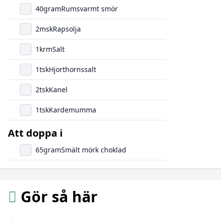
40
gram
Rumsvarmt smör
2
msk
Rapsolja
1
krm
Salt
1
tsk
Hjorthornssalt
2
tsk
Kanel
1
tsk
Kardemumma
Att doppa i
65
gram
Smält mörk choklad
Gör så här