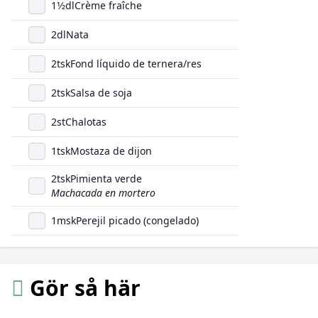
1
1/2
dl
Crème fraîche
2
dl
Nata
2
tsk
Fond líquido de ternera/res
2
tsk
Salsa de soja
2
st
Chalotas
1
tsk
Mostaza de dijon
2
tsk
Pimienta verde
Machacada en mortero
1
msk
Perejil picado (congelado)
Gör så här