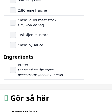
3
dl
Heavy cream
2
dl
Crème fraîche
1
msk
Liquid meat stock
E.g., veal or beef
1
tsk
Dijon mustard
1
msk
Soy sauce
Ingredients
Butter
For sautéing the green
peppercorns (about 1.0 msk)
Gör så här